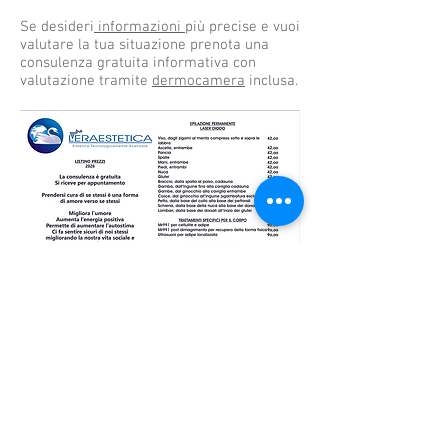
Se desideri
informazioni
più precise e vuoi
valutare la tua situazione prenota una
consulenza gratuita informativa con
valutazione
tramite
dermocamera
inclusa.
LERAESTETICA – Leandra
Mignemi – P.IVA
05917280827
– CF MGN LDR 84D67G273B–
Palermo